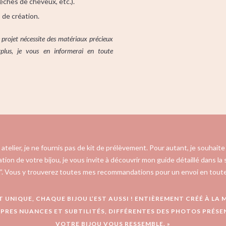
mèches de cheveux, etc.).
de création.
e projet nécessite des matériaux précieux
urplus, je vous en informerai en toute
 atelier, je ne fournis pas de kit de prélèvement. Pour autant, je souhai
ation de votre bijou, je vous invite à découvrir mon guide détaillé dans la 
”. Vous y trouverez toutes mes recommandations pour un envoi en toute
UNIQUE, CHAQUE BIJOU L’EST AUSSI ! ENTIÈREMENT CRÉÉ À LA 
PRES NUANCES ET SUBTILITÉS, DIFFÉRENTES DES PHOTOS PRÉSENT
VOTRE BIJOU VOUS RESSEMBLE. »