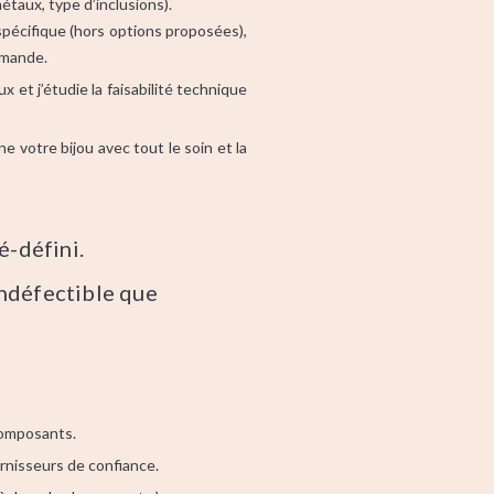
étaux, type d’inclusions).
spécifique (hors options proposées),
mande.
 et j’étudie la faisabilité technique
ne votre bijou avec tout le soin et la
é-défini.
indéfectible que
composants.
rnisseurs de confiance.