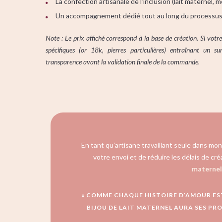
La confection artisanale de l’inclusion (lait maternel, 
Un accompagnement dédié tout au long du processus 
Note : Le prix affiché correspond à la base de création. Si votr
spécifiques (or 18k, pierres particulières) entraînant un s
transparence avant la validation finale de la commande.
En tant qu’artisane travaillant seule dans mon
votre envoi et de réduire les délais de cré
maternel
« COMME CHAQUE HISTOIRE D’AMOUR EST 
BIJOU DE LAIT MATERNEL AURA SES PRO