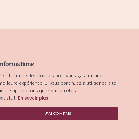
Accès rapide
Informations
Mon compte
Ce site utilise des cookies pour vous garantir une
Suivre ma commande
meilleure expérience. Si vous continuez à utiliser ce site,
Mes informations
nous supposerons que vous en êtes
satisfait.
En savoir plus
J'AI COMPRIS