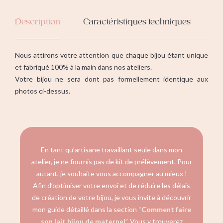
Description
Caractéristiques techniques
Av
Nous attirons votre attention que chaque bijou étant unique
et fabriqué 100% à la main dans nos ateliers.
Votre bijou ne sera dont pas formellement identique aux
photos ci-dessus.
En tant qu’artisane travaillant seule dans mon
atelier, je ne fournis pas de kit de prélèvement. Pour
autant, je souhaite vous accompagner au mieux !
Afin d’optimiser votre envoi et de réduire les délais
de création de votre bijou, je vous invite à découvrir
mon guide détaillé dans la section “
Comment faire
son lait bijou de maternel
”. Vous y trouverez