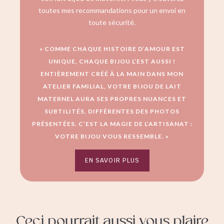
toutes mes recommandations pour un envoi en
toute sécurité.
« COMME CHAQUE HISTOIRE D’AMOUR EST
UNIQUE, CHAQUE BIJOU L’EST AUSSI !
ENTIÈREMENT CRÉÉ À LA MAIN DANS MON
ATELIER FAMILIAL, VOTRE BIJOU DE LAIT
MATERNEL AURA SES PROPRES NUANCES ET
SUBTILITÉS, DIFFÉRENTES DES PHOTOS
PRÉSENTÉES. C’EST LA MAGIE DE L’ARTISANAT :
VOTRE BIJOU VOUS RESSEMBLE. »
EN SAVOIR PLUS
Ceci pourrait aussi vous plaire